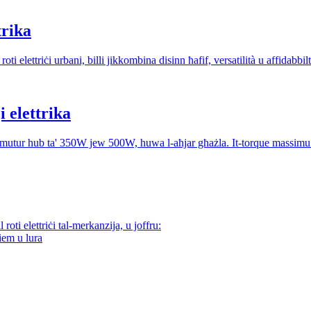
trika
i elettriċi urbani, billi jikkombina disinn ħafif, versatilità u affidabbil
 elettrika
il-mutur hub ta' 350W jew 500W, huwa l-aħjar għażla. It-torque massi
oti elettriċi tal-merkanzija, u joffru:
iem u lura