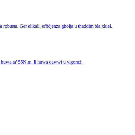
tà robusta. Ger elikali, effiċjenza għolja u tħaddim bla xkiel.
mu huwa ta' 55N.m, li huwa qawwi u vigoruż.