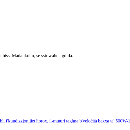
biss. Madankollu, se ssir waħda ġdida.
bbli f'kundizzjonijiet ħorox, il-muturi tagħna b'veloċità baxxa ta' 500W