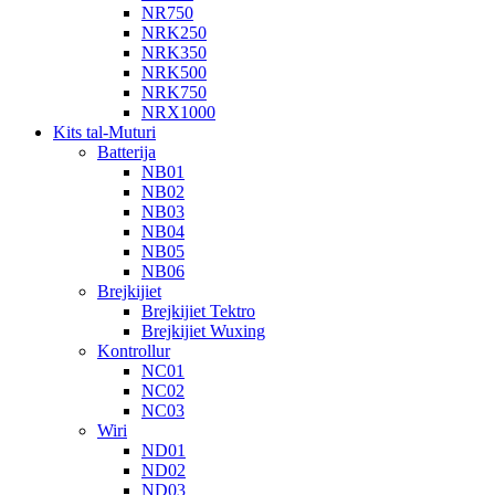
NR750
NRK250
NRK350
NRK500
NRK750
NRX1000
Kits tal-Muturi
Batterija
NB01
NB02
NB03
NB04
NB05
NB06
Brejkijiet
Brejkijiet Tektro
Brejkijiet Wuxing
Kontrollur
NC01
NC02
NC03
Wiri
ND01
ND02
ND03