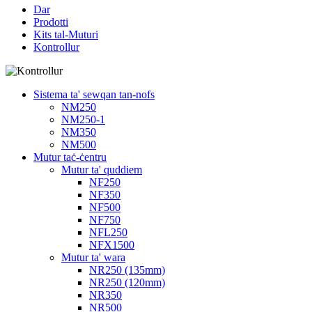
Dar
Prodotti
Kits tal-Muturi
Kontrollur
Sistema ta' sewqan tan-nofs
NM250
NM250-1
NM350
NM500
Mutur taċ-ċentru
Mutur ta' quddiem
NF250
NF350
NF500
NF750
NFL250
NFX1500
Mutur ta' wara
NR250 (135mm)
NR250 (120mm)
NR350
NR500