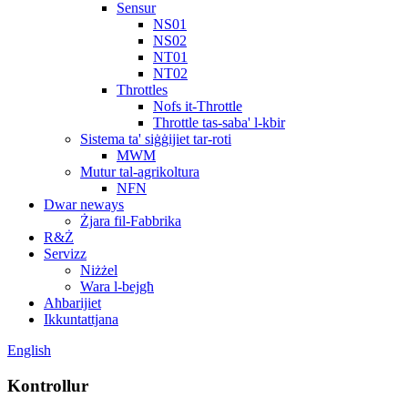
Sensur
NS01
NS02
NT01
NT02
Throttles
Nofs it-Throttle
Throttle tas-saba' l-kbir
Sistema ta' siġġijiet tar-roti
MWM
Mutur tal-agrikoltura
NFN
Dwar neways
Żjara fil-Fabbrika
R&Ż
Servizz
Niżżel
Wara l-bejgħ
Aħbarijiet
Ikkuntattjana
English
Kontrollur