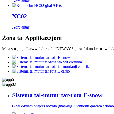
Aqra aktar
NC02
Aqra aktar
Żona ta' Applikazzjoni
Meta smajt għall-ewwel darba b’“NEWAYS”, tista’ tkun kelma waħda 
Sistema tal-mutur tar-rota E-snow
Għal e-bikes b'tajers ħoxnin għas-silġ li jeħtieġu qawwa affida