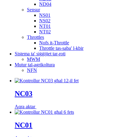
ND04
Sensur
NS01
NS02
NT01
NT02
Throttles
Nofs it-Throttle
Throttle tas-saba' l-kbir
Sistema ta' siġġijiet tar-roti
MWM
Mutur tal-agrikoltura
NFN
NC03
Aqra aktar
NC01