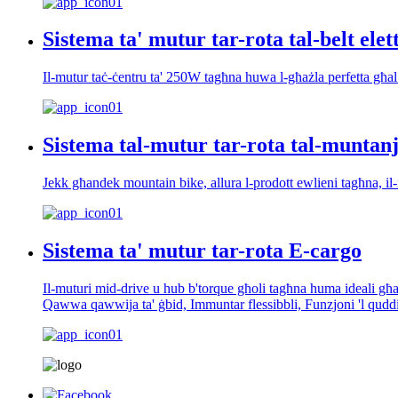
Sistema ta' mutur tar-rota tal-belt elet
Il-mutur taċ-ċentru ta' 250W tagħna huwa l-għażla perfetta għal rot
Sistema tal-mutur tar-rota tal-muntanji
Jekk għandek mountain bike, allura l-prodott ewlieni tagħna, 
Sistema ta' mutur tar-rota E-cargo
Il-muturi mid-drive u hub b'torque għoli tagħna huma ideali għal r
Qawwa qawwija ta' ġbid, Immuntar flessibbli, Funzjoni 'l qudd