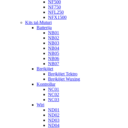
NF500
NF750
NFL250
NFX1500
Kits tal-Muturi
Batterija
NB01
NB02
NB03
NB04
NB05
NB06
NB07
Brejkijiet
Brejkijiet Tektro
Brejkijiet Wuxing
Kontrollur
NC01
NC02
NC03
Wiri
ND01
ND02
ND03
ND04