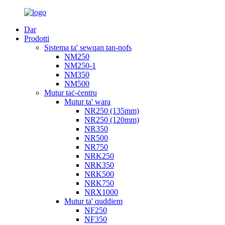
Dar
Prodotti
Sistema ta' sewqan tan-nofs
NM250
NM250-1
NM350
NM500
Mutur taċ-ċentru
Mutur ta' wara
NR250 (135mm)
NR250 (120mm)
NR350
NR500
NR750
NRK250
NRK350
NRK500
NRK750
NRX1000
Mutur ta' quddiem
NF250
NF350