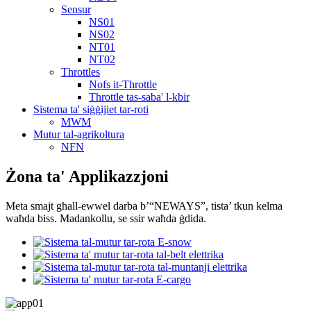
Sensur
NS01
NS02
NT01
NT02
Throttles
Nofs it-Throttle
Throttle tas-saba' l-kbir
Sistema ta' siġġijiet tar-roti
MWM
Mutur tal-agrikoltura
NFN
Żona ta' Applikazzjoni
Meta smajt għall-ewwel darba b’“NEWAYS”, tista’ tkun kelma
waħda biss. Madankollu, se ssir waħda ġdida.