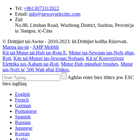
Tel
:
+8613073312022
Email
:
info@newayselectric.com
Żid
:
No.88, Linshan Road, Wuzhong District, Suzhou, Provinċja
ta 'Jiangsu, iċ-Ċina
© Drittijiet tal-Awtur - 2010-2023: Id-Drittijiet kollha Riżervati.
Mappa tas-sit
-
AMP Mobbli
Kit tal-Mutur tal-Hub tar-Rota E
,
Mutur tas-Sewqan tan-Nofs għar-
Roti
,
Kits tal-Muturi tas-Sewqan Nofsani
,
Kit ta' Konverżjoni
Elettrika tax-Xaħam tar-Roti
,
Mutur Hub mingħajr brushes
,
Mutur
tan-Nofs ta' 500 Watt għal Ebikes
,
Agħfas enter biex tfittex jew ESC
biex tagħlaq
English
French
German
Portuguese
Spanish
Russian
Japanese
Korean
Arabic