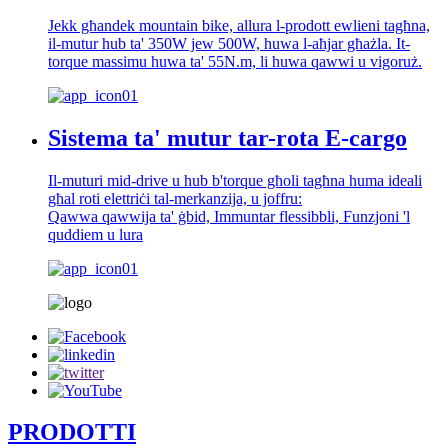
Jekk għandek mountain bike, allura l-prodott ewlieni tagħna,
il-mutur hub ta' 350W jew 500W, huwa l-aħjar għażla. It-
torque massimu huwa ta' 55N.m, li huwa qawwi u vigoruż.
Sistema ta' mutur tar-rota E-cargo
Il-muturi mid-drive u hub b'torque għoli tagħna huma ideali
għal roti elettriċi tal-merkanzija, u joffru:
Qawwa qawwija ta' ġbid, Immuntar flessibbli, Funzjoni 'l
quddiem u lura
PRODOTTI