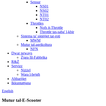
Sensur
NS01
NS02
NT01
NT02
Throttles
Nofs it-Throttle
Throttle tas-saba' l-kbir
Sistema ta' siġġijiet tar-roti
MWM
Mutur tal-agrikoltura
NFN
Dwar neways
Żjara fil-Fabbrika
R&Ż
Servizz
Niżżel
Wara l-bejgħ
Aħbarijiet
Ikkuntattjana
English
Mutur tal-E-Scooter