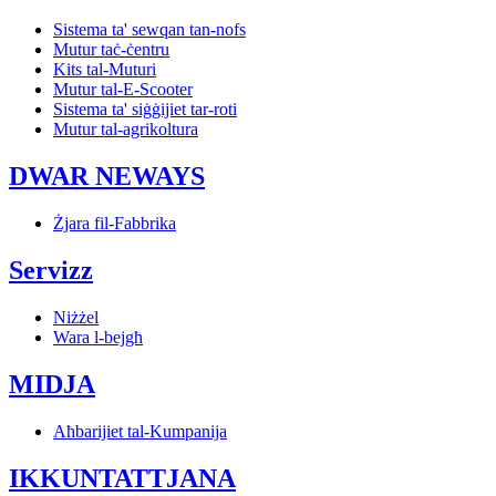
Sistema ta' sewqan tan-nofs
Mutur taċ-ċentru
Kits tal-Muturi
Mutur tal-E-Scooter
Sistema ta' siġġijiet tar-roti
Mutur tal-agrikoltura
DWAR NEWAYS
Żjara fil-Fabbrika
Servizz
Niżżel
Wara l-bejgħ
MIDJA
Aħbarijiet tal-Kumpanija
IKKUNTATTJANA