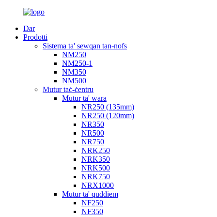
Dar
Prodotti
Sistema ta' sewqan tan-nofs
NM250
NM250-1
NM350
NM500
Mutur taċ-ċentru
Mutur ta' wara
NR250 (135mm)
NR250 (120mm)
NR350
NR500
NR750
NRK250
NRK350
NRK500
NRK750
NRX1000
Mutur ta' quddiem
NF250
NF350