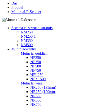
Dar
Prodotti
Mutur tal-E-Scooter
Sistema ta' sewqan tan-nofs
NM250
NM250-1
NM350
NM500
Mutur taċ-ċentru
Mutur ta' quddiem
NF250
NF350
NF500
NF750
NFL250
NFX1500
Mutur ta' wara
NR250 (135mm)
NR250 (120mm)
NR350
NR500
NR750