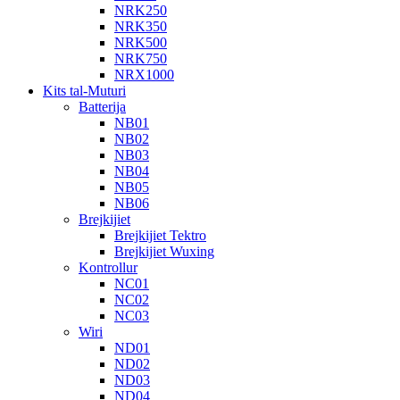
NRK250
NRK350
NRK500
NRK750
NRX1000
Kits tal-Muturi
Batterija
NB01
NB02
NB03
NB04
NB05
NB06
Brejkijiet
Brejkijiet Tektro
Brejkijiet Wuxing
Kontrollur
NC01
NC02
NC03
Wiri
ND01
ND02
ND03
ND04