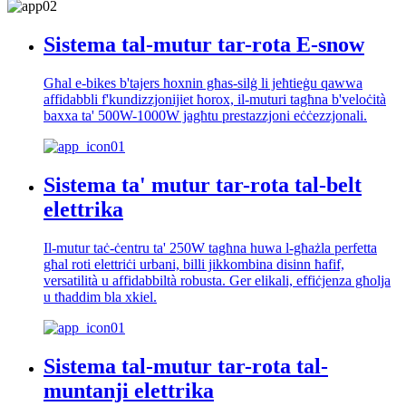
Sistema tal-mutur tar-rota E-snow
Għal e-bikes b'tajers ħoxnin għas-silġ li jeħtieġu qawwa
affidabbli f'kundizzjonijiet ħorox, il-muturi tagħna b'veloċità
baxxa ta' 500W-1000W jagħtu prestazzjoni eċċezzjonali.
Sistema ta' mutur tar-rota tal-belt
elettrika
Il-mutur taċ-ċentru ta' 250W tagħna huwa l-għażla perfetta
għal roti elettriċi urbani, billi jikkombina disinn ħafif,
versatilità u affidabbiltà robusta. Ger elikali, effiċjenza għolja
u tħaddim bla xkiel.
Sistema tal-mutur tar-rota tal-
muntanji elettrika