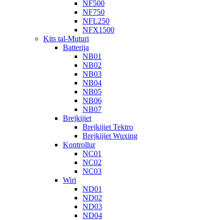
NF500
NF750
NFL250
NFX1500
Kits tal-Muturi
Batterija
NB01
NB02
NB03
NB04
NB05
NB06
NB07
Brejkijiet
Brejkijiet Tektro
Brejkijiet Wuxing
Kontrollur
NC01
NC02
NC03
Wiri
ND01
ND02
ND03
ND04