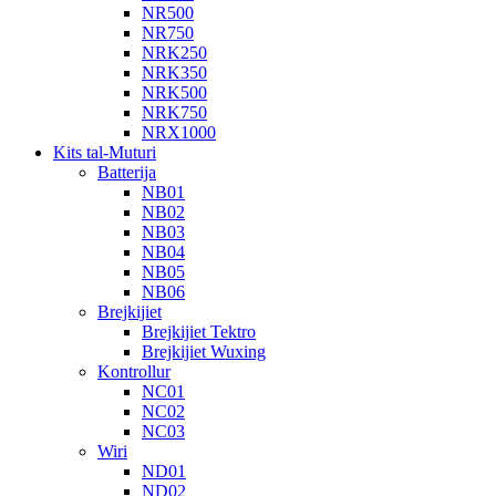
NR500
NR750
NRK250
NRK350
NRK500
NRK750
NRX1000
Kits tal-Muturi
Batterija
NB01
NB02
NB03
NB04
NB05
NB06
Brejkijiet
Brejkijiet Tektro
Brejkijiet Wuxing
Kontrollur
NC01
NC02
NC03
Wiri
ND01
ND02