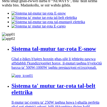
Meta smajt għall-ewwel darba b’“NEWAYS”, tista’ tkun kelma
waħda biss. Madankollu, se ssir waħda ġdida.
Sistema tal-mutur tar-rota E-snow
Għal e-bikes b'tajers ħoxnin għas-silġ li jeħtieġu qawwa
affidabbli f'kundizzjonijiet ħorox, il-muturi tagħna b'veloċità
baxxa ta' 500W-1000W jagħtu prestazzjoni eċċezzjonali.
Sistema ta' mutur tar-rota tal-belt
elettrika
Il-mutur taċ-ċentru ta' 250W tagħna huwa l-għażla perfetta
għal roti elettriċi urbani, billi jikkombina disinn ħafif,