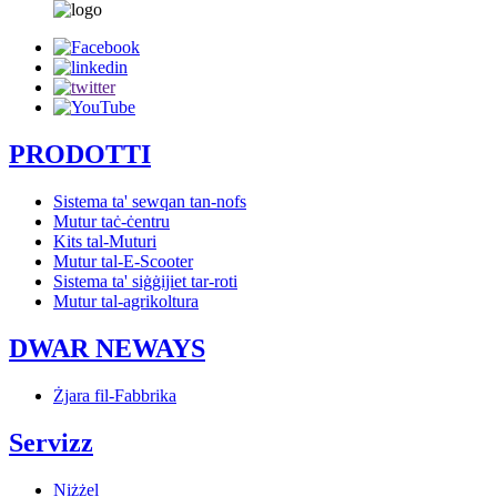
PRODOTTI
Sistema ta' sewqan tan-nofs
Mutur taċ-ċentru
Kits tal-Muturi
Mutur tal-E-Scooter
Sistema ta' siġġijiet tar-roti
Mutur tal-agrikoltura
DWAR NEWAYS
Żjara fil-Fabbrika
Servizz
Niżżel