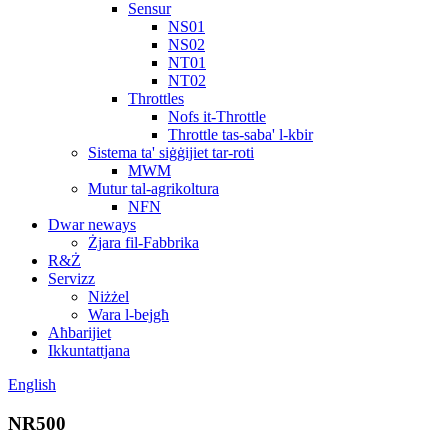
Sensur
NS01
NS02
NT01
NT02
Throttles
Nofs it-Throttle
Throttle tas-saba' l-kbir
Sistema ta' siġġijiet tar-roti
MWM
Mutur tal-agrikoltura
NFN
Dwar neways
Żjara fil-Fabbrika
R&Ż
Servizz
Niżżel
Wara l-bejgħ
Aħbarijiet
Ikkuntattjana
English
NR500