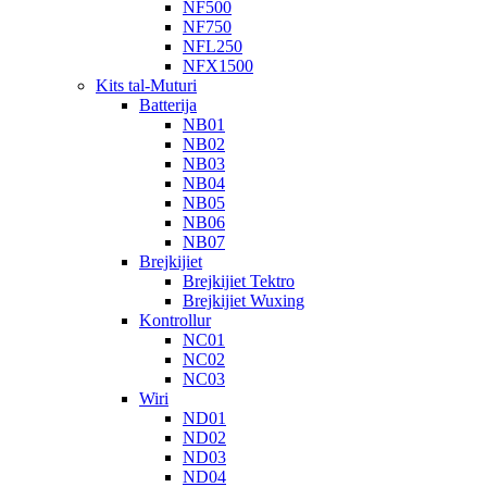
NF500
NF750
NFL250
NFX1500
Kits tal-Muturi
Batterija
NB01
NB02
NB03
NB04
NB05
NB06
NB07
Brejkijiet
Brejkijiet Tektro
Brejkijiet Wuxing
Kontrollur
NC01
NC02
NC03
Wiri
ND01
ND02
ND03
ND04