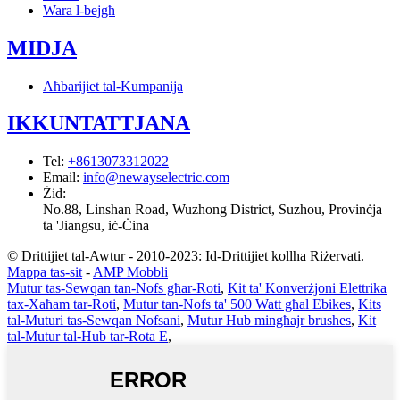
Wara l-bejgħ
MIDJA
Aħbarijiet tal-Kumpanija
IKKUNTATTJANA
Tel
:
+8613073312022
Email
:
info@newayselectric.com
Żid
:
No.88, Linshan Road, Wuzhong District, Suzhou, Provinċja
ta 'Jiangsu, iċ-Ċina
© Drittijiet tal-Awtur - 2010-2023: Id-Drittijiet kollha Riżervati.
Mappa tas-sit
-
AMP Mobbli
Mutur tas-Sewqan tan-Nofs għar-Roti
,
Kit ta' Konverżjoni Elettrika
tax-Xaħam tar-Roti
,
Mutur tan-Nofs ta' 500 Watt għal Ebikes
,
Kits
tal-Muturi tas-Sewqan Nofsani
,
Mutur Hub mingħajr brushes
,
Kit
tal-Mutur tal-Hub tar-Rota E
,