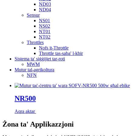
ND03
ND04
Sensur
NS01
NS02
NT01
NT02
Throttles
Nofs it-Throttle
Throttle tas-saba' l-kbir
Sistema ta' siġġijiet tar-roti
MWM
Mutur tal-agrikoltura
NFN
NR500
Aqra aktar
Żona ta' Applikazzjoni