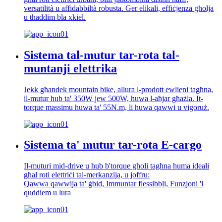
versatilità u affidabbiltà robusta. Ger elikali, effiċjenza għolja
u tħaddim bla xkiel.
Sistema tal-mutur tar-rota tal-
muntanji elettrika
Jekk għandek mountain bike, allura l-prodott ewlieni tagħna,
il-mutur hub ta' 350W jew 500W, huwa l-aħjar għażla. It-
torque massimu huwa ta' 55N.m, li huwa qawwi u vigoruż.
Sistema ta' mutur tar-rota E-cargo
Il-muturi mid-drive u hub b'torque għoli tagħna huma ideali
għal roti elettriċi tal-merkanzija, u joffru:
Qawwa qawwija ta' ġbid, Immuntar flessibbli, Funzjoni 'l
quddiem u lura