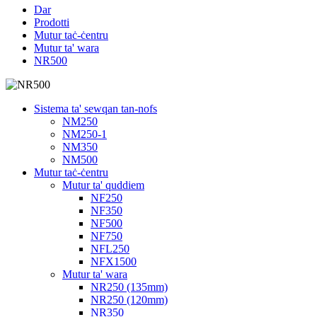
Dar
Prodotti
Mutur taċ-ċentru
Mutur ta' wara
NR500
Sistema ta' sewqan tan-nofs
NM250
NM250-1
NM350
NM500
Mutur taċ-ċentru
Mutur ta' quddiem
NF250
NF350
NF500
NF750
NFL250
NFX1500
Mutur ta' wara
NR250 (135mm)
NR250 (120mm)
NR350