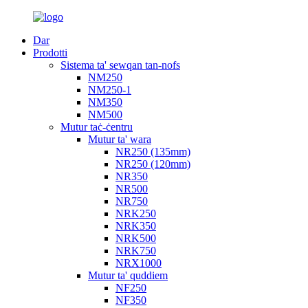
Dar
Prodotti
Sistema ta' sewqan tan-nofs
NM250
NM250-1
NM350
NM500
Mutur taċ-ċentru
Mutur ta' wara
NR250 (135mm)
NR250 (120mm)
NR350
NR500
NR750
NRK250
NRK350
NRK500
NRK750
NRX1000
Mutur ta' quddiem
NF250
NF350