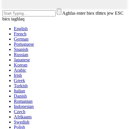
Agħfas enter biex tfittex jew ESC
biex tagħlaq
English
French
German
Portuguese
Spanish
Russian
Japanese
Korean
Arabic
Irish
Greek
Turkish
Italian
Danish
Romanian
Indonesian
Czech
Afrikaans
Swedish
Polish