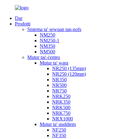
Dar
Prodotti
Sistema ta' sewqan tan-nofs
NM250
NM250-1
NM350
NM500
Mutur taċ-ċentru
Mutur ta' wara
NR250 (135mm)
NR250 (120mm)
NR350
NR500
NR750
NRK250
NRK350
NRK500
NRK750
NRX1000
Mutur ta' quddiem
NF250
NF350