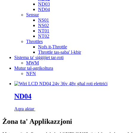
ND03
ND04
Sensur
NS01
NS02
NT01
NT02
Throttles
Nofs it-Throttle
Throttle tas-saba' l-kbir
Sistema ta' siġġijiet tar-roti
MWM
Mutur tal-agrikoltura
NFN
ND04
Aqra aktar
Żona ta' Applikazzjoni