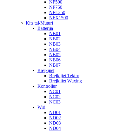
NF500
NF750
NFL250
NFX1500
Kits tal-Muturi
Batterija
NB01
NB02
NB03
NB04
NB05
NB06
NB07
Brejkijiet
Brejkijiet Tektro
Brejkijiet Wuxing
Kontrollur
NC01
NC02
NC03
Wiri
ND01
ND02
ND03
ND04