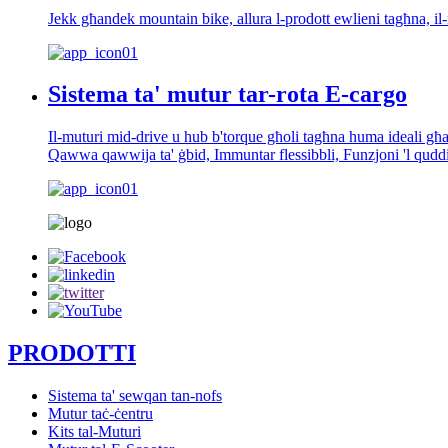
Jekk għandek mountain bike, allura l-prodott ewlieni tagħna, 
Sistema ta' mutur tar-rota E-cargo
Il-muturi mid-drive u hub b'torque għoli tagħna huma ideali għal r
Qawwa qawwija ta' ġbid, Immuntar flessibbli, Funzjoni 'l qudd
PRODOTTI
Sistema ta' sewqan tan-nofs
Mutur taċ-ċentru
Kits tal-Muturi