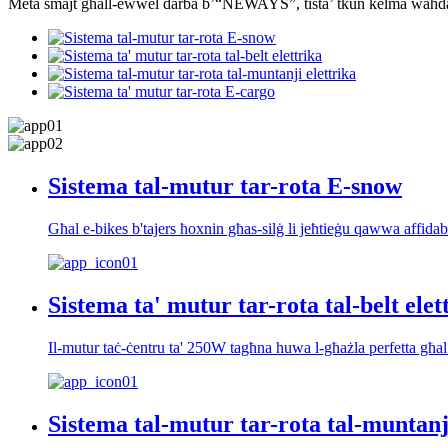
Meta smajt għall-ewwel darba b’“NEWAYS”, tista’ tkun kelma waħda 
Sistema tal-mutur tar-rota E-snow
Għal e-bikes b'tajers ħoxnin għas-silġ li jeħtieġu qawwa affida
Sistema ta' mutur tar-rota tal-belt elet
Il-mutur taċ-ċentru ta' 250W tagħna huwa l-għażla perfetta għal rot
Sistema tal-mutur tar-rota tal-muntanji