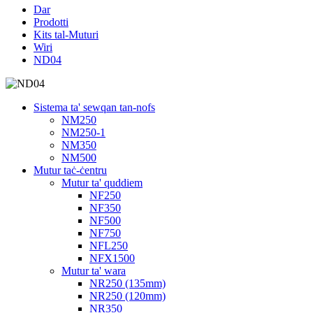
Dar
Prodotti
Kits tal-Muturi
Wiri
ND04
Sistema ta' sewqan tan-nofs
NM250
NM250-1
NM350
NM500
Mutur taċ-ċentru
Mutur ta' quddiem
NF250
NF350
NF500
NF750
NFL250
NFX1500
Mutur ta' wara
NR250 (135mm)
NR250 (120mm)
NR350