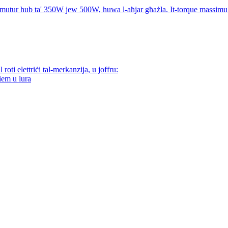
il-mutur hub ta' 350W jew 500W, huwa l-aħjar għażla. It-torque massi
oti elettriċi tal-merkanzija, u joffru:
iem u lura