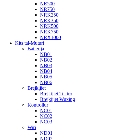
NR500
NR750
NRK250
NRK350
NRK500
NRK750
NRX1000
Kits tal-Muturi
Batterija
NB01
NB02
NB03
NB04
NB05
NB06
Brejkijiet
Brejkijiet Tektro
Brejkijiet Wuxing
Kontrollur
NC01
NC02
NC03
Wiri
ND01
ND02