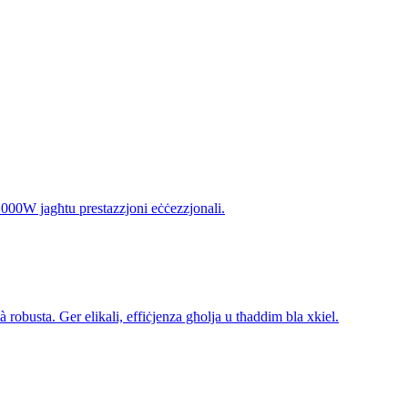
-1000W jagħtu prestazzjoni eċċezzjonali.
tà robusta. Ger elikali, effiċjenza għolja u tħaddim bla xkiel.