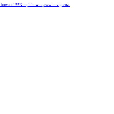
mu huwa ta' 55N.m, li huwa qawwi u vigoruż.