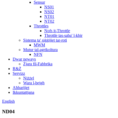
Sensur
NS01
NS02
NT01
NT02
Throttles
Nofs it-Throttle
Throttle tas-saba' l-kbir
Sistema ta' siġġijiet tar-roti
MWM
Mutur tal-agrikoltura
NFN
Dwar neways
Żjara fil-Fabbrika
R&Ż
Servizz
Niżżel
Wara l-bejgħ
Aħbarijiet
Ikkuntattjana
English
ND04