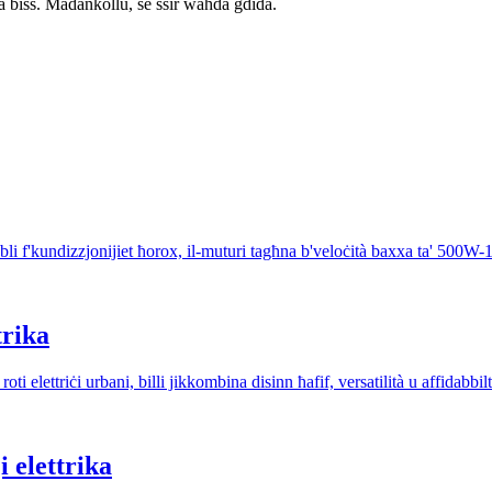
biss. Madankollu, se ssir waħda ġdida.
bbli f'kundizzjonijiet ħorox, il-muturi tagħna b'veloċità baxxa ta' 500W
trika
i elettriċi urbani, billi jikkombina disinn ħafif, versatilità u affidabbil
 elettrika