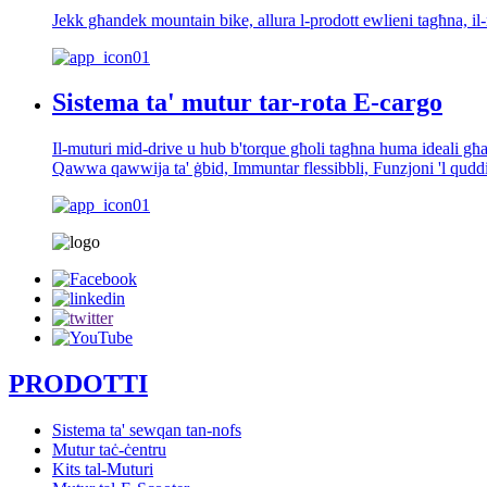
Jekk għandek mountain bike, allura l-prodott ewlieni tagħna, 
Sistema ta' mutur tar-rota E-cargo
Il-muturi mid-drive u hub b'torque għoli tagħna huma ideali għal r
Qawwa qawwija ta' ġbid, Immuntar flessibbli, Funzjoni 'l qudd
PRODOTTI
Sistema ta' sewqan tan-nofs
Mutur taċ-ċentru
Kits tal-Muturi