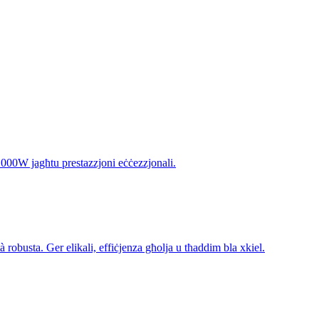
-1000W jagħtu prestazzjoni eċċezzjonali.
tà robusta. Ger elikali, effiċjenza għolja u tħaddim bla xkiel.