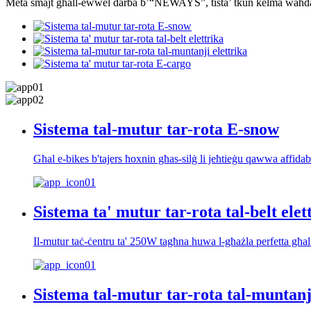
Meta smajt għall-ewwel darba b’“NEWAYS”, tista’ tkun kelma waħda 
Sistema tal-mutur tar-rota E-snow
Għal e-bikes b'tajers ħoxnin għas-silġ li jeħtieġu qawwa affida
Sistema ta' mutur tar-rota tal-belt elet
Il-mutur taċ-ċentru ta' 250W tagħna huwa l-għażla perfetta għal rot
Sistema tal-mutur tar-rota tal-muntanji