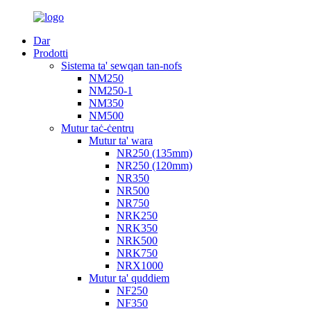
Dar
Prodotti
Sistema ta' sewqan tan-nofs
NM250
NM250-1
NM350
NM500
Mutur taċ-ċentru
Mutur ta' wara
NR250 (135mm)
NR250 (120mm)
NR350
NR500
NR750
NRK250
NRK350
NRK500
NRK750
NRX1000
Mutur ta' quddiem
NF250
NF350