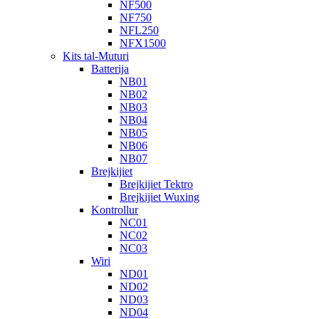
NF500
NF750
NFL250
NFX1500
Kits tal-Muturi
Batterija
NB01
NB02
NB03
NB04
NB05
NB06
NB07
Brejkijiet
Brejkijiet Tektro
Brejkijiet Wuxing
Kontrollur
NC01
NC02
NC03
Wiri
ND01
ND02
ND03
ND04