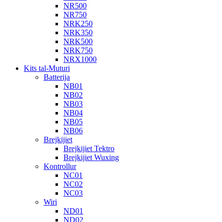
NR500
NR750
NRK250
NRK350
NRK500
NRK750
NRX1000
Kits tal-Muturi
Batterija
NB01
NB02
NB03
NB04
NB05
NB06
Brejkijiet
Brejkijiet Tektro
Brejkijiet Wuxing
Kontrollur
NC01
NC02
NC03
Wiri
ND01
ND02