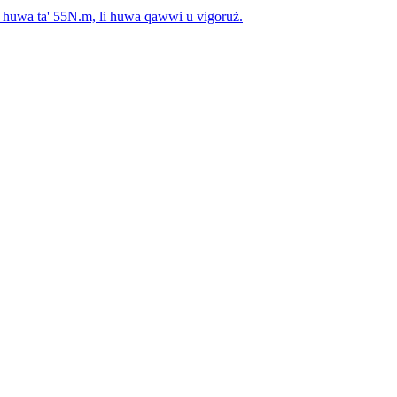
mu huwa ta' 55N.m, li huwa qawwi u vigoruż.