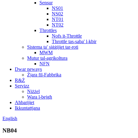
Sensur
NS01
NS02
NT01
NT02
Throttles
Nofs it-Throttle
Throttle tas-saba' l-kbir
Sistema ta' siġġijiet tar-roti
MWM
Mutur tal-agrikoltura
NFN
Dwar neways
Żjara fil-Fabbrika
R&Ż
Servizz
Niżżel
Wara l-bejgħ
Aħbarijiet
Ikkuntattjana
English
NB04