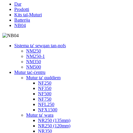
Dar
Prodotti
Kits tal-Muturi
Batterija
NB04
Sistema ta' sewqan tan-nofs
NM250
NM250-1
NM350
NM500
Mutur taċ-ċentru
Mutur ta' quddiem
NF250
NF350
NF500
NF750
NFL250
NFX1500
Mutur ta' wara
NR250 (135mm)
NR250 (120mm)
NR350