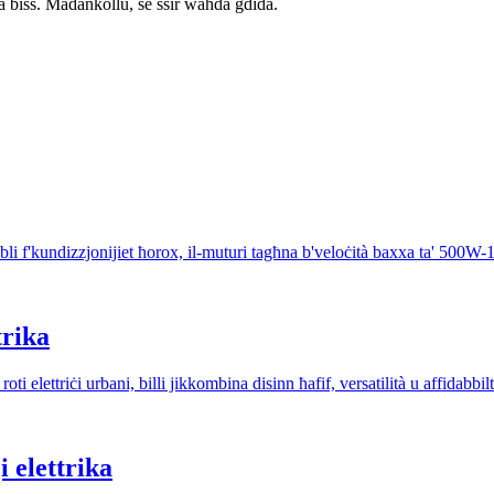
biss. Madankollu, se ssir waħda ġdida.
bbli f'kundizzjonijiet ħorox, il-muturi tagħna b'veloċità baxxa ta' 500W
trika
i elettriċi urbani, billi jikkombina disinn ħafif, versatilità u affidabbil
 elettrika