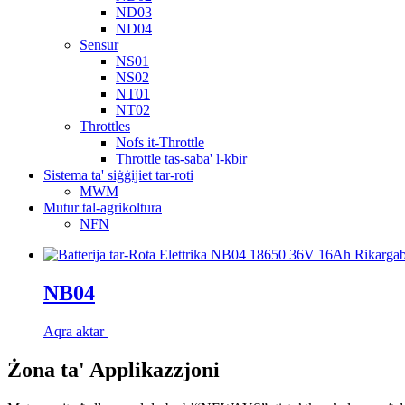
ND03
ND04
Sensur
NS01
NS02
NT01
NT02
Throttles
Nofs it-Throttle
Throttle tas-saba' l-kbir
Sistema ta' siġġijiet tar-roti
MWM
Mutur tal-agrikoltura
NFN
NB04
Aqra aktar
Żona ta' Applikazzjoni