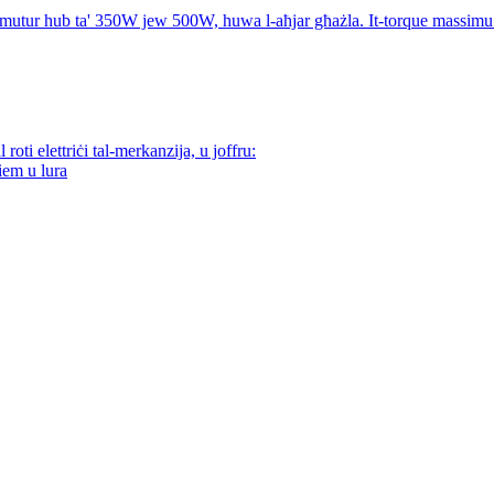
il-mutur hub ta' 350W jew 500W, huwa l-aħjar għażla. It-torque massi
oti elettriċi tal-merkanzija, u joffru:
iem u lura