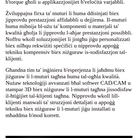
b'torque għoli u applikazzjonijiet b'veloċità varjabbli.
Żviluppajna firxa ta' muturi li huma ddisinjati biex
jipprovdu prestazzjoni affidabbli u dejjiema. Il-muturi
huma mibnija bl-użu ta' komponenti u materjali ta'
kwalità għolja li jipprovdu l-aħjar prestazzjoni possibbli.
Noffru wkoll soluzzjonijiet li jistgħu jiġu personalizzati
biex nilħqu rekwiżiti speċifiċi u nipprovdu appoġġ
tekniku komprensiv biex niżguraw is-sodisfazzjon tal-
klijenti.
Għandna tim ta' inġiniera b'esperjenza li jaħdmu biex
jiżguraw li l-muturi tagħna huma tal-ogħla kwalità.
Nużaw teknoloġiji avvanzati bħal softwer CAD/CAM u
stampar 3D biex niżguraw li l-muturi tagħna jissodisfaw
il-ħtiġijiet tal-klijenti tagħna. Nipprovdu wkoll lill-
klijenti manwali ta' struzzjoni dettaljati u appoġġ
tekniku biex niżguraw li l-muturi jiġu installati u
mħaddma b'mod korrett.