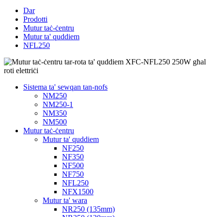
Dar
Prodotti
Mutur taċ-ċentru
Mutur ta' quddiem
NFL250
Sistema ta' sewqan tan-nofs
NM250
NM250-1
NM350
NM500
Mutur taċ-ċentru
Mutur ta' quddiem
NF250
NF350
NF500
NF750
NFL250
NFX1500
Mutur ta' wara
NR250 (135mm)