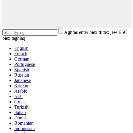
Agħfas enter biex tfittex jew ESC
biex tagħlaq
English
French
German
Portuguese
Spanish
Russian
Japanese
Korean
Arabic
Irish
Greek
Turkish
Italian
Danish
Romanian
Indonesian