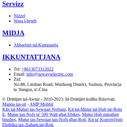
Servizz
Niżżel
Wara l-bejgħ
MIDJA
Aħbarijiet tal-Kumpanija
IKKUNTATTJANA
Tel
:
+8613073312022
Email
:
info@newayselectric.com
Żid
:
No.88, Linshan Road, Wuzhong District, Suzhou, Provinċja
ta 'Jiangsu, iċ-Ċina
© Drittijiet tal-Awtur - 2010-2023: Id-Drittijiet kollha Riżervati.
Mappa tas-sit
-
AMP Mobbli
Kits tal-Muturi tas-Sewqan Nofsani
,
Kit tal-Mutur tal-Hub tar-Rota
E
,
Mutur tan-Nofs ta' 500 Watt għal Ebikes
,
Mutur Hub mingħajr
brushes
,
Mutur tas-Sewqan tan-Nofs għar-Roti
,
Kit ta' Konverżjoni
Elettrika tax-Xaħam tar-Roti
,