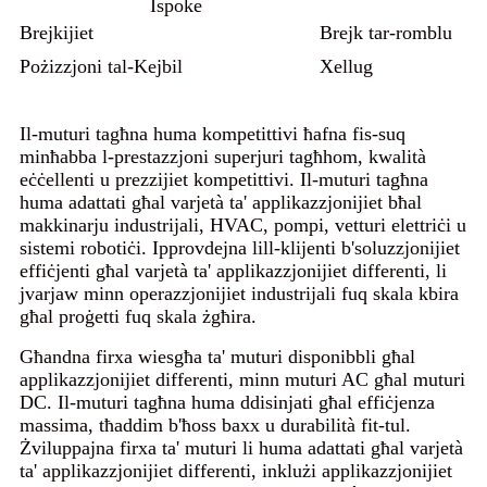
Ispoke
Brejkijiet
Brejk tar-romblu
Pożizzjoni tal-Kejbil
Xellug
Il-muturi tagħna huma kompetittivi ħafna fis-suq
minħabba l-prestazzjoni superjuri tagħhom, kwalità
eċċellenti u prezzijiet kompetittivi. Il-muturi tagħna
huma adattati għal varjetà ta' applikazzjonijiet bħal
makkinarju industrijali, HVAC, pompi, vetturi elettriċi u
sistemi robotiċi. Ipprovdejna lill-klijenti b'soluzzjonijiet
effiċjenti għal varjetà ta' applikazzjonijiet differenti, li
jvarjaw minn operazzjonijiet industrijali fuq skala kbira
għal proġetti fuq skala żgħira.
Għandna firxa wiesgħa ta' muturi disponibbli għal
applikazzjonijiet differenti, minn muturi AC għal muturi
DC. Il-muturi tagħna huma ddisinjati għal effiċjenza
massima, tħaddim b'ħoss baxx u durabilità fit-tul.
Żviluppajna firxa ta' muturi li huma adattati għal varjetà
ta' applikazzjonijiet differenti, inklużi applikazzjonijiet