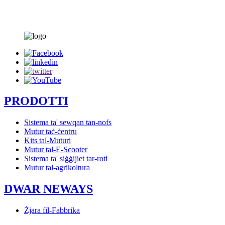
PRODOTTI
Sistema ta' sewqan tan-nofs
Mutur taċ-ċentru
Kits tal-Muturi
Mutur tal-E-Scooter
Sistema ta' siġġijiet tar-roti
Mutur tal-agrikoltura
DWAR NEWAYS
Żjara fil-Fabbrika