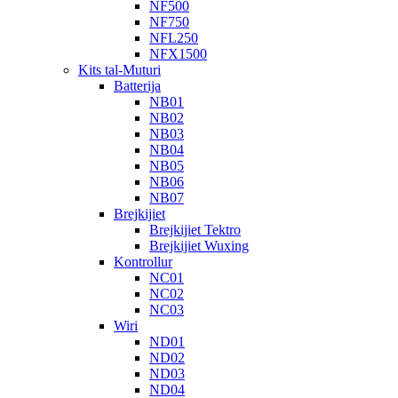
NF500
NF750
NFL250
NFX1500
Kits tal-Muturi
Batterija
NB01
NB02
NB03
NB04
NB05
NB06
NB07
Brejkijiet
Brejkijiet Tektro
Brejkijiet Wuxing
Kontrollur
NC01
NC02
NC03
Wiri
ND01
ND02
ND03
ND04