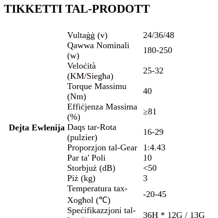
TIKKETTI TAL-PRODOTT
Vultaġġ (v)
24/36/48
Qawwa Nominali
180-250
(w)
Veloċità
25-32
(KM/Siegħa)
Torque Massimu
40
(Nm)
Effiċjenza Massima
≥81
(%)
Daqs tar-Rota
Dejta Ewlenija
16-29
(pulzier)
Proporzjon tal-Gear
1:4.43
Par ta' Poli
10
Storbjuż (dB)
<50
Piż (kg)
3
Temperatura tax-
-20-45
Xogħol (℃)
Speċifikazzjoni tal-
36H * 12G / 13G