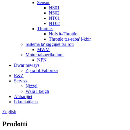
Sensur
NS01
NS02
NT01
NT02
Throttles
Nofs it-Throttle
Throttle tas-saba' l-kbir
Sistema ta' siġġijiet tar-roti
MWM
Mutur tal-agrikoltura
NFN
Dwar neways
Żjara fil-Fabbrika
R&Ż
Servizz
Niżżel
Wara l-bejgħ
Aħbarijiet
Ikkuntattjana
English
Prodotti