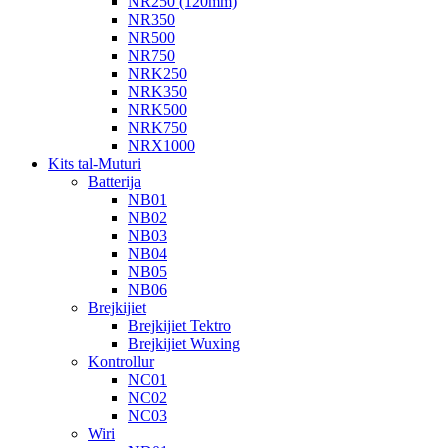
NR250 (120mm)
NR350
NR500
NR750
NRK250
NRK350
NRK500
NRK750
NRX1000
Kits tal-Muturi
Batterija
NB01
NB02
NB03
NB04
NB05
NB06
Brejkijiet
Brejkijiet Tektro
Brejkijiet Wuxing
Kontrollur
NC01
NC02
NC03
Wiri