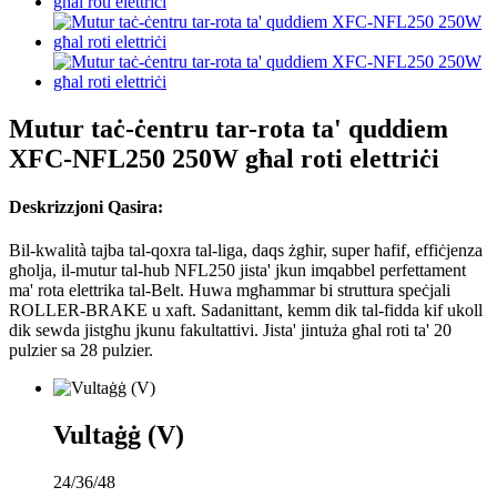
Mutur taċ-ċentru tar-rota ta' quddiem
XFC-NFL250 250W għal roti elettriċi
Deskrizzjoni Qasira:
Bil-kwalità tajba tal-qoxra tal-liga, daqs żgħir, super ħafif, effiċjenza
għolja, il-mutur tal-hub NFL250 jista' jkun imqabbel perfettament
ma' rota elettrika tal-Belt. Huwa mgħammar bi struttura speċjali
ROLLER-BRAKE u xaft. Sadanittant, kemm dik tal-fidda kif ukoll
dik sewda jistgħu jkunu fakultattivi. Jista' jintuża għal roti ta' 20
pulzier sa 28 pulzier.
Vultaġġ (V)
24/36/48