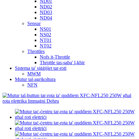
ND01
ND02
ND03
ND04
Sensur
NS01
NS02
NT01
NT02
Throttles
Nofs it-Throttle
Throttle tas-saba' l-kbir
Sistema ta' siġġijiet tar-roti
MWM
Mutur tal-agrikoltura
NFN