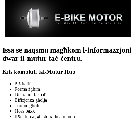
Issa se naqsmu magħkom l-informazzjoni
dwar il-mutur taċ-ċentru.
Kits kompluti tal-Mutur Hub
Piż ħafif
Forma żgħira
Dehra mill-isbaħ
Effiċjenza għolja
Torque għoli
Ħoss baxx
IP65 li ma jgħaddix ilma minnu