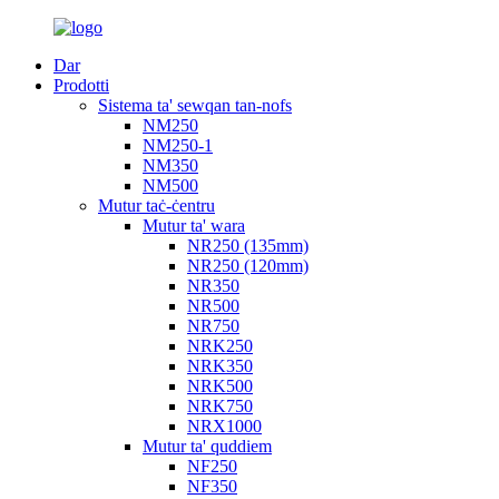
Dar
Prodotti
Sistema ta' sewqan tan-nofs
NM250
NM250-1
NM350
NM500
Mutur taċ-ċentru
Mutur ta' wara
NR250 (135mm)
NR250 (120mm)
NR350
NR500
NR750
NRK250
NRK350
NRK500
NRK750
NRX1000
Mutur ta' quddiem
NF250
NF350